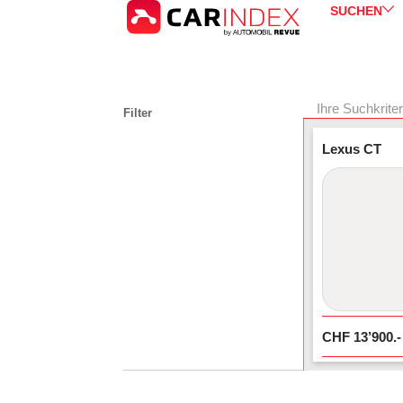
SUCHEN
Ihre Suchkrite
Filter
Lexus CT
CHF
13’900
.-