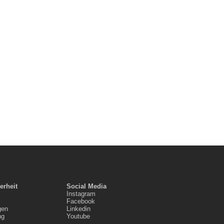
erheit
Social Media
Instagram
Facebook
gen
Linkedin
ng
Youtube