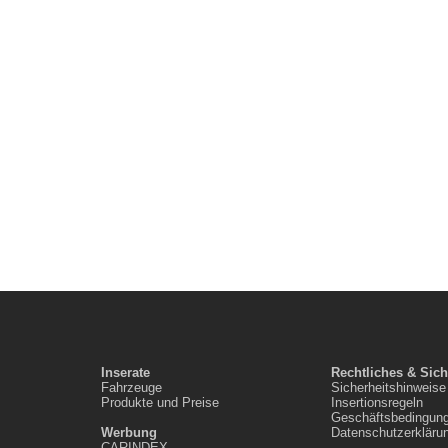
Inserate
Rechtliches & Sich
Fahrzeuge
Sicherheitshinweise
Produkte und Preise
Insertionsregeln
Geschäftsbedingun
Werbung
Datenschutzerkläru
CARINDEX