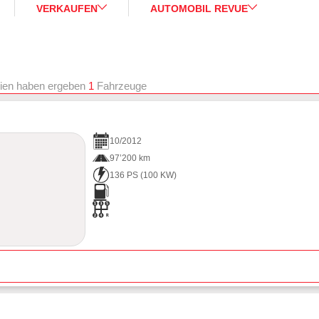
VERKAUFEN
AUTOMOBIL REVUE
rien haben ergeben
1
Fahrzeuge
10
/
2012
97’200 km
136 PS
(
100
KW)