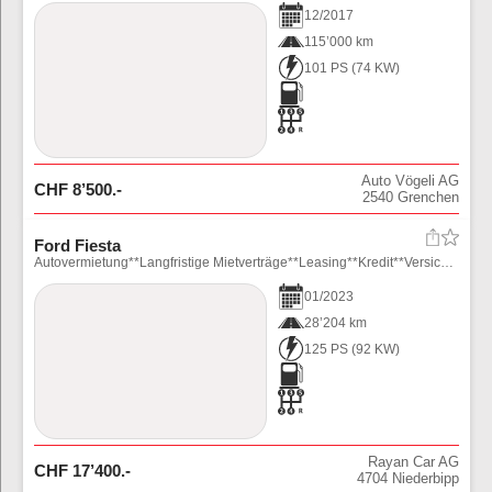
12
/
2017
115’000 km
101 PS
(
74
KW)
Auto Vögeli AG
CHF
8’500
.-
2540
Grenchen
Ford Fiesta
Autovermietung**Langfristige Mietverträge**Leasing**Kredit**Versicherungen**Garantie**\\n****www.rayancars.ch*****
01
/
2023
28’204 km
125 PS
(
92
KW)
Rayan Car AG
CHF
17’400
.-
4704
Niederbipp