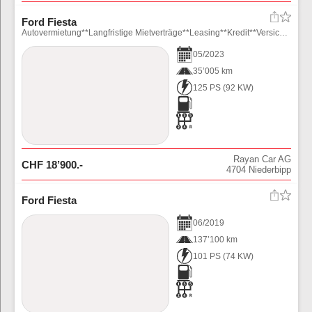
Ford Fiesta
Autovermietung**Langfristige Mietverträge**Leasing**Kredit**Versicherungen**Garantie**\\n****www.rayancars.ch*****
05
/
2023
35’005 km
125 PS
(
92
KW)
Rayan Car AG
CHF
18’900
.-
4704
Niederbipp
Ford Fiesta
06
/
2019
137’100 km
101 PS
(
74
KW)