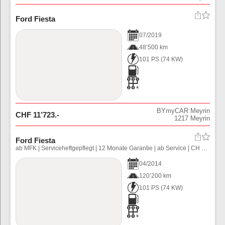
Ford Fiesta
07
/
2019
48’500 km
101 PS
(
74
KW)
BYmyCAR Meyrin
CHF
11’723
.-
1217
Meyrin
Ford Fiesta
ab MFK | Serviceheftgepflegt | 12 Monate Garantie | ab Service | CH Fahrzeug |\\n\\n
04
/
2014
120’200 km
101 PS
(
74
KW)