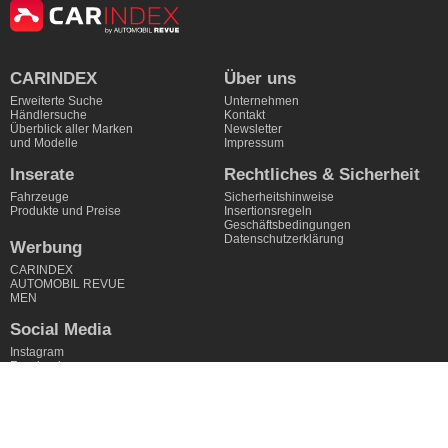
CARINDEX
Über uns
Erweiterte Suche
Unternehmen
Händlersuche
Kontakt
Überblick aller Marken
Newsletter
und Modelle
Impressum
Inserate
Rechtliches & Sicherheit
Fahrzeuge
Sicherheitshinweise
Produkte und Preise
Insertionsregeln
Geschäftsbedingungen
Datenschutzerklärung
Werbung
CARINDEX
AUTOMOBIL REVUE
MEN
Social Media
Instagram
Facebook
Linkedin
Youtube
CARINDEX by AUTOMOBIL REVUE – Autos kaufen und verkaufen auf dem
neuen Schweizer Online-Marktplatz CARINDEX.