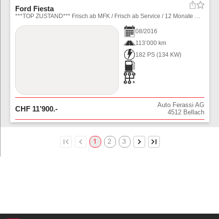
Ford Fiesta
***TOP ZUSTAND*** Frisch ab MFK / Frisch ab Service / 12 Monate Garantie / Nichtraucher.
08
/
2016
113’000 km
182 PS
(
134
KW)
Auto Ferassi AG
CHF
11’900
.-
4512
Bellach
1
2
3