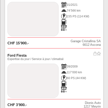
01
/
2021
74’566 km
155 PS
(
114
KW)
Garage Cristallina SA
CHF
15’900
.-
6612
Ascona
Ford Fiesta
Expertise du jour / Service à jour / climatisé
09
/
2009
117’000 km
60 PS
(
44
KW)
Dionis Auto
CHF
3’900
.-
1217
Meyrin