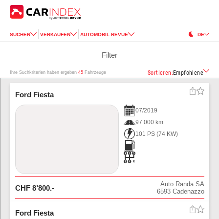
SUCHEN
VERKAUFEN
AUTOMOBIL REVUE
DE
Filter
Sortieren
:
Empfohlene
Ihre Suchkriterien haben ergeben
45
Fahrzeuge
Ford Fiesta
07
/
2019
97’000 km
101 PS
(
74
KW)
Auto Randa SA
CHF
8’800
.-
6593
Cadenazzo
Ford Fiesta