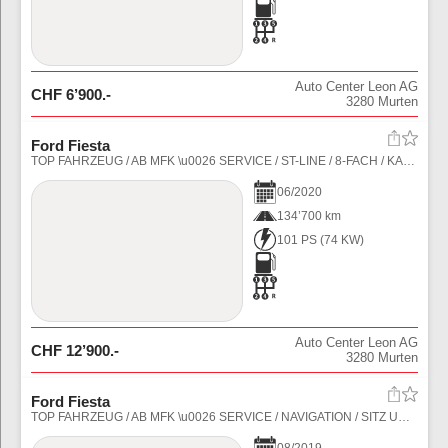
Auto Center Leon AG
CHF
6’900
.-
3280
Murten
Ford Fiesta
TOP FAHRZEUG / AB MFK \u0026 SERVICE / ST-LINE / 8-FACH / KAMERA / TEMPOMAT / NAVIGATION
06
/
2020
134’700 km
101 PS
(
74
KW)
Auto Center Leon AG
CHF
12’900
.-
3280
Murten
Ford Fiesta
TOP FAHRZEUG / AB MFK \u0026 SERVICE / NAVIGATION / SITZ UND LENKRADHEIZUNG / TEMPOMAT / B\u0026O SOUND