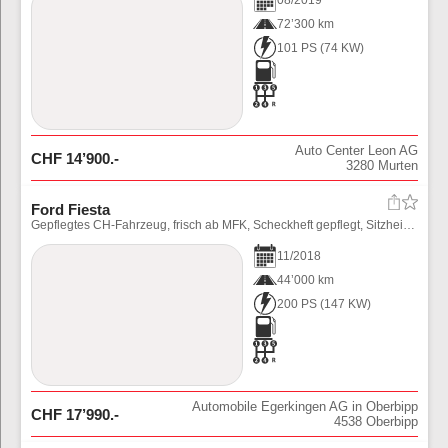
08
/
2019
72’300 km
101 PS
(
74
KW)
Auto Center Leon AG
CHF
14’900
.-
3280
Murten
Ford Fiesta
Gepflegtes CH-Fahrzeug, frisch ab MFK, Scheckheft gepflegt, Sitzheizung, Park Distance Control, Driver Assistance uvm.
11
/
2018
44’000 km
200 PS
(
147
KW)
Automobile Egerkingen AG in Oberbipp
CHF
17’990
.-
4538
Oberbipp