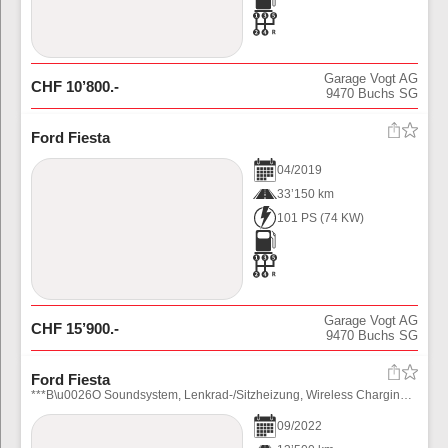
Garage Vogt AG
CHF
10’800
.-
9470
Buchs SG
Ford Fiesta
04
/
2019
33’150 km
101 PS
(
74
KW)
Garage Vogt AG
CHF
15’900
.-
9470
Buchs SG
Ford Fiesta
***B\u0026O Soundsystem, Lenkrad-/Sitzheizung, Wireless Charging, Navi, RF-Kamera, Keyless, LED...***
09
/
2022