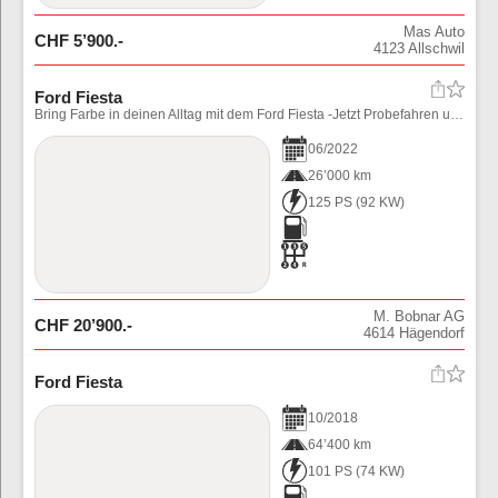
Mas Auto
CHF
5’900
.-
4123
Allschwil
Ford Fiesta
Bring Farbe in deinen Alltag mit dem Ford Fiesta -Jetzt Probefahren und sich begeistern lassen-
06
/
2022
26’000 km
125 PS
(
92
KW)
M. Bobnar AG
CHF
20’900
.-
4614
Hägendorf
Ford Fiesta
10
/
2018
64’400 km
101 PS
(
74
KW)