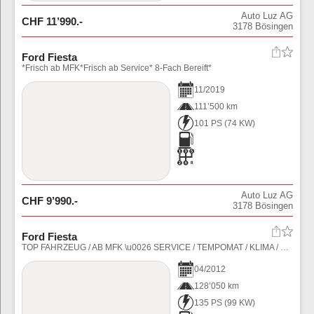
Auto Luz AG
CHF
11’990
.-
3178
Bösingen
Ford Fiesta
*Frisch ab MFK*Frisch ab Service* 8-Fach Bereift*
11
/
2019
111’500 km
101 PS
(
74
KW)
Auto Luz AG
CHF
9’990
.-
3178
Bösingen
Ford Fiesta
TOP FAHRZEUG / AB MFK \u0026 SERVICE / TEMPOMAT / KLIMA / ST-LINE / LEDER
04
/
2012
128’050 km
135 PS
(
99
KW)