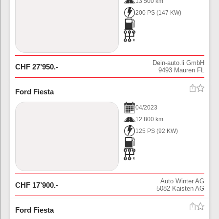
13’500 km
200 PS
(
147
KW)
Dein-auto.li GmbH
CHF
27’950
.-
9493
Mauren FL
Ford Fiesta
04
/
2023
12’800 km
125 PS
(
92
KW)
Auto Winter AG
CHF
17’900
.-
5082
Kaisten AG
Ford Fiesta