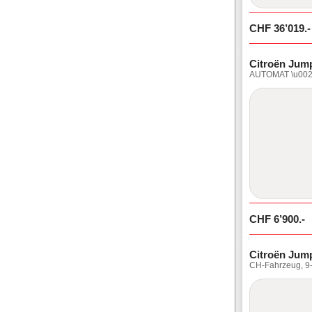
CHF
36’019
.-
Citroën Jum
AUTOMAT \u0026
CHF
6’900
.-
Citroën Jum
CH-Fahrzeug, 9-S