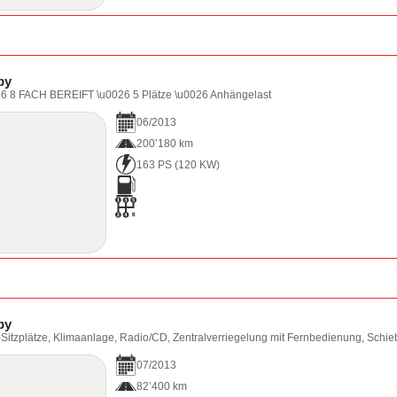
py
 8 FACH BEREIFT \u0026 5 Plätze \u0026 Anhängelast
06
/
2013
200’180 km
163 PS
(
120
KW)
py
itzplätze, Klimaanlage, Radio/CD, Zentralverriegelung mit Fernbedienung, Schiebe
07
/
2013
82’400 km