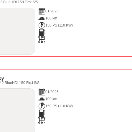
2 BlueHDi 150 First S/S
01
/
2026
100 km
150 PS
(
110
KW)
py
.2 BlueHDi 150 First S/S
01
/
2025
100 km
150 PS
(
110
KW)