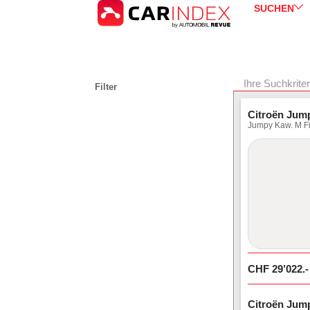
SUCHEN
Ihre Suchkrite
Filter
Citroën Jum
Jumpy Kaw. M Fi
CHF
29’022
.-
Citroën Jum