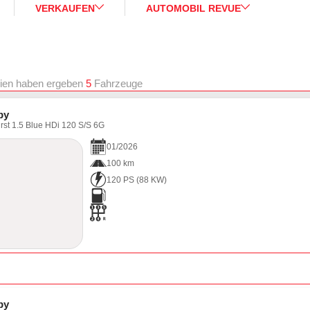
VERKAUFEN
AUTOMOBIL REVUE
rien haben ergeben
5
Fahrzeuge
py
rst 1.5 Blue HDi 120 S/S 6G
01
/
2026
100 km
120 PS
(
88
KW)
py