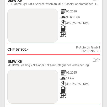
BMW X6
CH-Fahrzeug*Gratis-Service*frisch ab MFK*Laser*Panoramadach*Totwinkel/Spurhalteassistent*Head Up*M-Sportsitze
06
/
2020
95’600 km
340 PS
(
250
KW)
K-Auto.ch GmbH
CHF
57’900
.-
3123
Belp BE
BMW X6
Mit BMW Leasing 2.9% oder 1.9% mit integrierter Versicherung
01
/
2025
11 km
352 PS
(
259
KW)