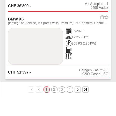
A+ Autoplus. LI
CHF
36’890
.-
9490
Vaduz
BMW X6
gepflegt, ab Service, M-Sport, Swiss-Premium, 360°-Kamera, ConnectedProfessional, Displ-Schlüssel.
05
/
2020
122’500 km
265 PS
(
195
KW)
Garagen Casutt AG
CHF
51’397
.-
9200
Gossau SG
1
2
3
4