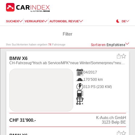
SUCHEN
VERKAUFEN
AUTOMOBIL REVUE
DE
Filter
Sortieren
:
Empfohlene
Ihre Suchkriterien haben ergeben
74
Fahrzeuge
BMW X6
CH-Fahrzeug*frisch ab Service/MFK*neue Winter/Sommerpneu*neue Bremsen*Distanzscheibe*H\u0026R-Federn*LED*ACC*360°Kamera*Keyless-Go
04
/
2017
170’500 km
313 PS
(
230
KW)
K-Auto.ch GmbH
CHF
31’900
.-
3123
Belp BE