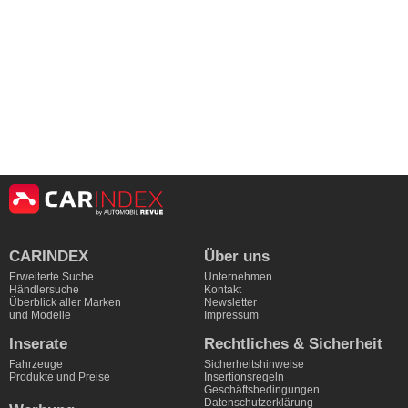
Vehicle Information
Make:
DS Automobiles
Model:
DS9
Year:
2023
Mileage:
1,600 km
CARINDEX
Über uns
Description
Erweiterte Suche
Unternehmen
Händlersuche
Kontakt
Wunderschöner DS9 mit 360PS, 4x4, Night Vision, 360° Kamera, 5 Jahre Gar
Überblick aller Marken
Newsletter
und Modelle
Impressum
Dealer Information
Inserate
Rechtliches & Sicherheit
Company:
Fahrzeuge
Sicherheitshinweise
Produkte und Preise
Insertionsregeln
Technical Details
Geschäftsbedingungen
Datenschutzerklärung