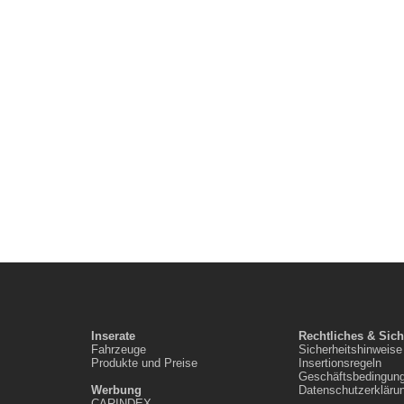
Inserate
Rechtliches & Sich
Fahrzeuge
Sicherheitshinweise
Produkte und Preise
Insertionsregeln
Geschäftsbedingun
Werbung
Datenschutzerkläru
CARINDEX