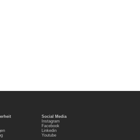
erheit
Social Media
Instagram
Facebook
gen
Linkedin
ng
Youtube