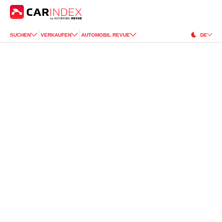
SUCHEN
VERKAUFEN
AUTOMOBIL REVUE
DE
Honda
Prelude
for Sale