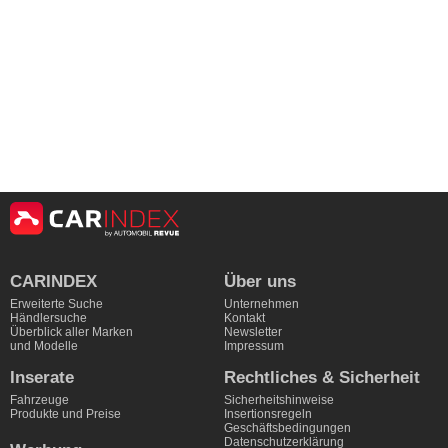
Vehicle Information
Make:
Nissan
CARINDEX
Über uns
Model:
Ariya
Erweiterte Suche
Unternehmen
Year:
2025
Händlersuche
Kontakt
Überblick aller Marken
Newsletter
Mileage:
4,000 km
und Modelle
Impressum
Dealer Information
Inserate
Rechtliches & Sicherheit
Fahrzeuge
Sicherheitshinweise
Company:
Produkte und Preise
Insertionsregeln
Geschäftsbedingungen
Technical Details
Datenschutzerklärung